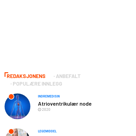
REDAKSJONENS
ANBEFALT
POPULÆRE INNLEGG
INDREMEDISIN
Atrioventrikulær node
2020
LEGEMIDDEL