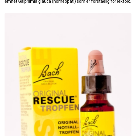
emnet Galphimia glauca (homeopati) som er forståelig for lekfolk.