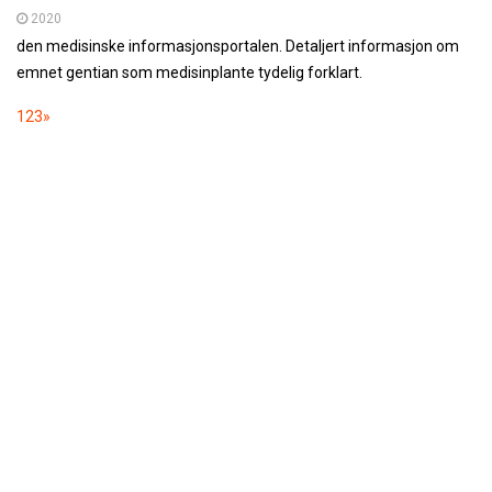
2020
den medisinske informasjonsportalen. Detaljert informasjon om
emnet gentian som medisinplante tydelig forklart.
1
2
3
»