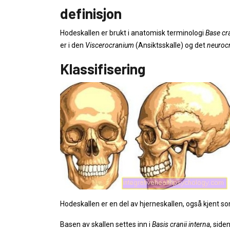
definisjon
Hodeskallen er brukt i anatomisk terminologi
Base cra
er i den
Viscerocranium
(Ansiktsskalle) og det
neuroc
Klassifisering
Hodeskallen er en del av hjerneskallen, også kjent s
Basen av skallen settes inn i
Basis cranii interna
, sid