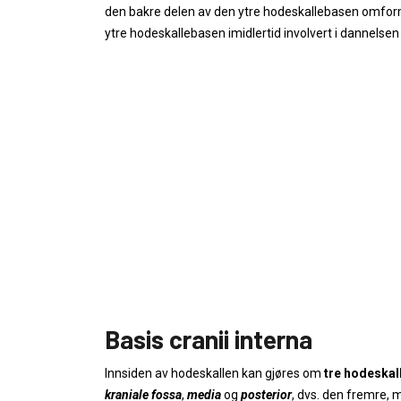
den bakre delen av den ytre hodeskallebasen omform
ytre hodeskallebasen imidlertid involvert i dannels
Basis cranii interna
Innsiden av hodeskallen kan gjøres om
tre hodeskal
kraniale fossa
,
media
og
posterior
, dvs. den fremre, 