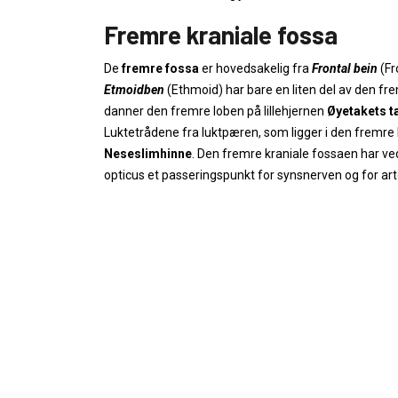
Fremre kraniale fossa
De
fremre fossa
er hovedsakelig fra
Frontal bein
(Fr
Etmoidben
(Ethmoid) har bare en liten del av den fr
danner den fremre loben på lillehjernen
Øyetakets t
Luktetrådene fra luktpæren, som ligger i den fremr
Neseslimhinne
. Den fremre kraniale fossaen har ve
opticus et passeringspunkt for synsnerven og for ar