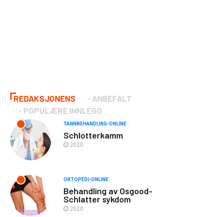
REDAKSJONENS
ANBEFALT
POPULÆRE INNLEGG
TANNBEHANDLING-ONLINE
Schlotterkamm
2020
ORTOPEDI-ONLINE
Behandling av Osgood-
Schlatter sykdom
2020