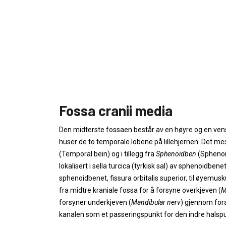
Fossa cranii media
Den midterste fossaen består av en høyre og en ven
huser de to temporale lobene på lillehjernen. Det m
(Temporal bein) og i tillegg fra
Sphenoidben
(Sphenoi
lokalisert i sella turcica (tyrkisk sal) av sphenoidbenet
sphenoidbenet, fissura orbitalis superior, til øyemus
fra midtre kraniale fossa for å forsyne overkjeven (
M
forsyner underkjeven (
Mandibular nerv
) gjennom fora
kanalen som et passeringspunkt for den indre halsp