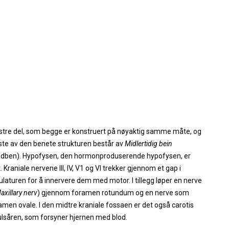
stre del, som begge er konstruert på nøyaktig samme måte, og
este av den benete strukturen består av
Midlertidig bein
dben). Hypofysen, den hormonproduserende hypofysen, er
. Kraniale nervene III, IV, V1 og VI trekker gjennom et gap i
kulaturen for å innervere dem med motor. I tillegg løper en nerve
axillary nerv
) gjennom foramen rotundum og en nerve som
men ovale. I den midtre kraniale fossaen er det også carotis
ulsåren, som forsyner hjernen med blod.