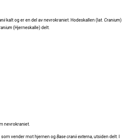
nii
kalt og er en del av nevrokraniet. Hodeskallen (lat.
Cranium
)
ranium
(Hjerneskalle) delt.
om nevrokraniet.
en som vender mot hjernen og
Base cranii externa
, utsiden delt. I