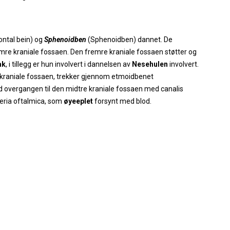
ontal bein) og
Sphenoidben
(Sphenoidben) dannet. De
emre kraniale fossaen. Den fremre kraniale fossaen støtter og
ak
, i tillegg er hun involvert i dannelsen av
Nesehulen
involvert.
e kraniale fossaen, trekker gjennom etmoidbenet
d overgangen til den midtre kraniale fossaen med canalis
teria oftalmica, som
øyeeplet
forsynt med blod.