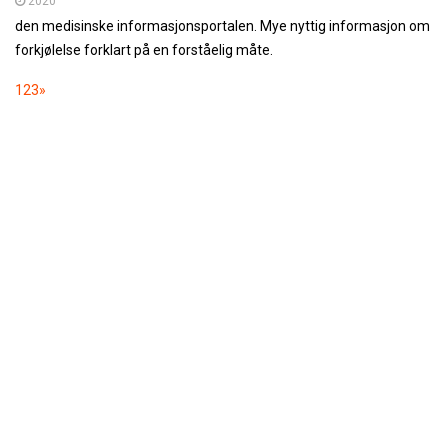
2020
den medisinske informasjonsportalen. Mye nyttig informasjon om
forkjølelse forklart på en forståelig måte.
1
2
3
»