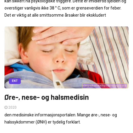
kan sikkert ha psykologiske triggere. Dette er imidlertid sjelden og
overstiger vanligvis ikke 38 ° C, som er grenseverdien for feber.
Det er viktig at alle smittsomme årsaker blir ekskludert
ENT
Øre-, nese- og halsmedisin
2020
den medisinske informasjonsportalen. Mange øre-, nese- og
halssykdommer (ØNH) er tydelig forklart.