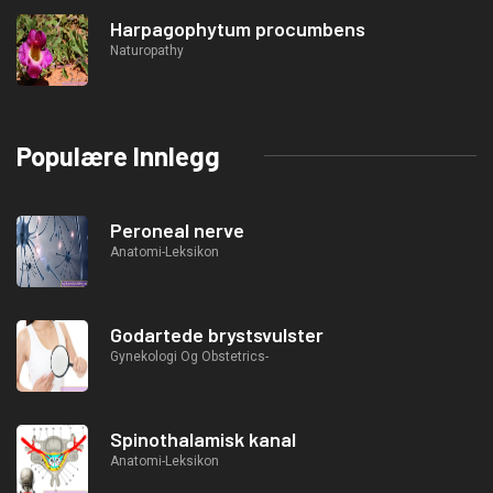
Harpagophytum procumbens
Naturopathy
Populære Innlegg
Peroneal nerve
Anatomi-Leksikon
Godartede brystsvulster
Gynekologi Og Obstetrics-
Spinothalamisk kanal
Anatomi-Leksikon